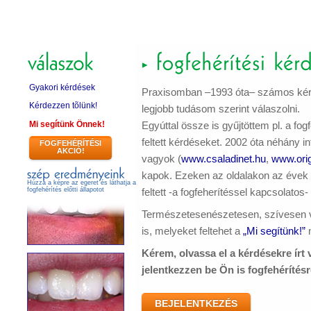
Gyakori kérdések
Praxisomban –1993 óta– számos kér
Kérdezzen tõlünk!
legjobb tudásom szerint válaszolni.
Egyúttal össze is gyűjtöttem pl. a f
Mi segítünk Önnek!
feltett kérdéseket. 2002 óta néhány i
FOGFEHÉRÍTÉSI
AKCIÓ!
vagyok (
www.csaladinet.hu
,
www.ori
kapok. Ezeken az oldalakon az évek 
Húzza a képre az egeret és láthatja a
feltett -a fogfeherítéssel kapcsolatos
fogfehérítés előtti állapotot
Természetesenészetesen, szívesen v
is, melyeket feltehet a
„Mi segítünk!”
m
Kérem, olvassa el a kérdésekre írt
jelentkezzen be Ön is fogfehérítésr
BEJELENTKEZÉS